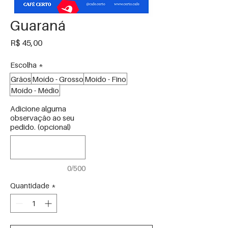
Guaraná
Preço
R$ 45,00
Escolha
*
Grãos
Moído - Grosso
Moído - Fino
Moído - Médio
Adicione alguma
observação ao seu
pedido. (opcional)
0/500
Quantidade
*