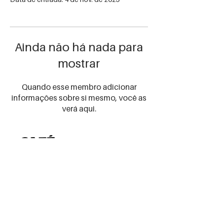
Ainda não há nada para
mostrar
Quando esse membro adicionar
informações sobre si mesmo, você as
verá aqui.
Receba as
novidades
certas!
Preencha seu email abaixo
para receber nossas
promos e novidades
Email