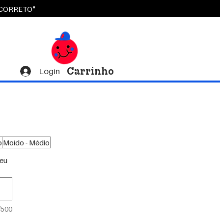
OCORRETO"
Carrinho
Login
o
Moído - Médio
seu
/500