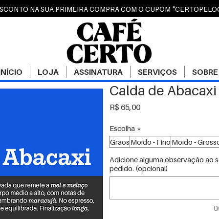
ESCONTO NA SUA PRIMEIRA COMPRA COM O CUPOM "CERTOPEL
INÍCIO
LOJA
ASSINATURA
SERVIÇOS
SOBRE
Calda de Abacaxi
Preço
R$ 65,00
Escolha
*
Grãos
Moído - Fino
Moído - Gross
Adicione alguma observação ao 
pedido. (opcional)
0