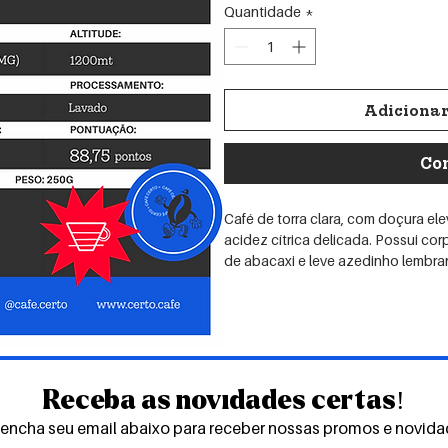
Quantidade
*
Adicionar
Co
Café de torra clara, com doçura el
acidez cítrica delicada. Possui co
de abacaxi e leve azedinho lembra
uma bebida doce, untuosa e equilib
adocicada.
Produtor: Ari de Oliveira Filho - Al
Espécie | Variedade: Árabica | Cat
Receba as novidades certas!
Processamento: CLavado
encha seu email abaixo para receber nossas promos e novid
Altitude: 1200mt