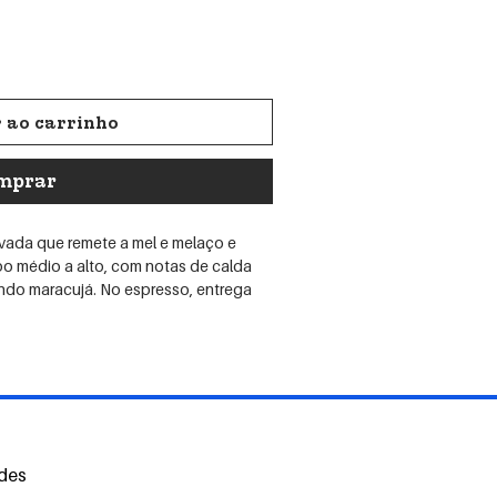
 ao carrinho
mprar
evada que remete a mel e melaço e
rpo médio a alto, com notas de calda
ndo maracujá. No espresso, entrega
rada. Finalização longa, limpa e
to Jequitiba(MG)
uaí 2SL
ades