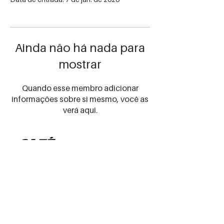
Ainda não há nada para
mostrar
Quando esse membro adicionar
informações sobre si mesmo, você as
verá aqui.
Receba as
novidades
certas!
Preencha seu email abaixo
para receber nossas
promos e novidades
Email