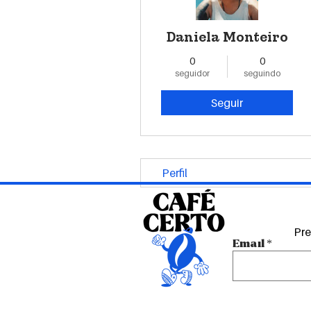
Daniela Monteiro
0
0
seguidor
seguindo
Seguir
Perfil
Pre
Email