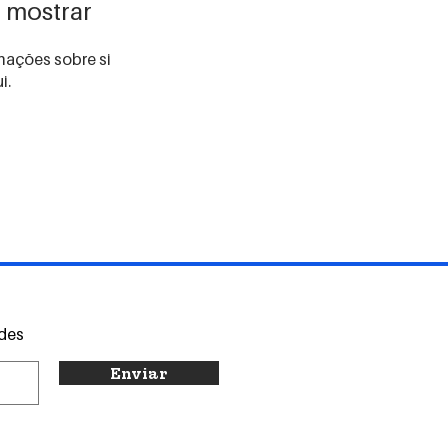
 mostrar
ações sobre si
i.
ades
Enviar