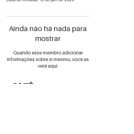
Ainda não há nada para
mostrar
Quando esse membro adicionar
informações sobre si mesmo, você as
verá aqui.
Receba as
novidades
certas!
Preencha seu email abaixo
para receber nossas
promos e novidades
Email