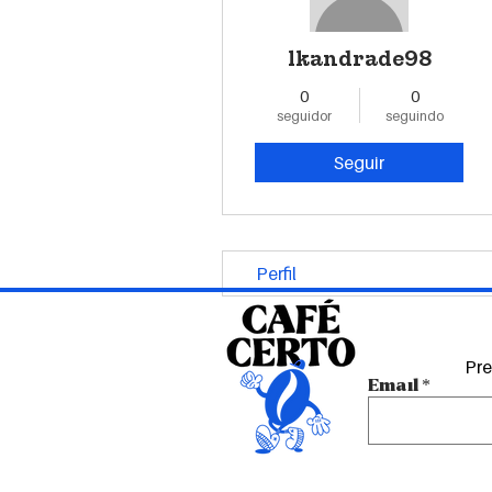
lkandrade98
0
0
seguidor
seguindo
Seguir
Perfil
Pre
Email