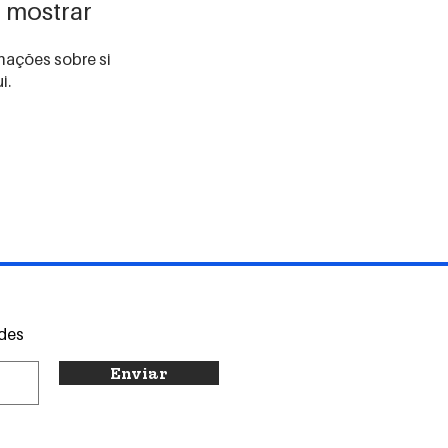
 mostrar
ações sobre si
i.
ades
Enviar