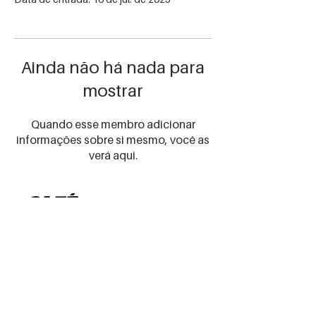
Ainda não há nada para
mostrar
Quando esse membro adicionar
informações sobre si mesmo, você as
verá aqui.
Receba as
novidades
certas!
Preencha seu email abaixo
para receber nossas
promos e novidades
Email